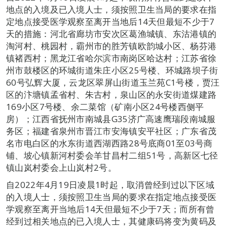
地点的入境及已入境人士，须按照卫生当局的要求在指
定地点接受医学观察至离开当地后14天但最短不少于7
天的措施：河北省廊坊市安次区葛渔城镇、东沽港镇的
淘河村、桃园村，霸州市的胜芳镇欧韵城小区、杨芬港
镇褚西村；黑龙江省哈尔滨市南岗区哈达村；江苏省徐
州市鼓楼区的环城街道朱庄小区25号楼、环城路坝子街
60号弘辉大厦，云龙区翠屏山街道玉兰苑C1号楼，贾汪
区的汴塘镇孟省村、朱古村，泉山区的永安街道煤建路
169小区7号楼、余二菜馆（矿南小区24号楼西侧平
房）；江西省抚州市南城县G35济广高速鹰瑞段南城服
务区；福建省泉州市晋江市安海镇安平社区；广东省茂
名市电白区的水东街道西湖西路28号底商01至03号商
铺、坡心镇新河村委会羊甘昌村二组51号，高新区七径
镇山岚村委会上山岚村2号。
自2022年4月19日凌晨1时起，取消曾经到过以下区域
的入境人士，须按照卫生当局的要求在指定地点接受医
学观察至离开当地后14天但最短不少于7天；而所有曾
经到过相关地点的已入境人士，其健康码将变为黄码及