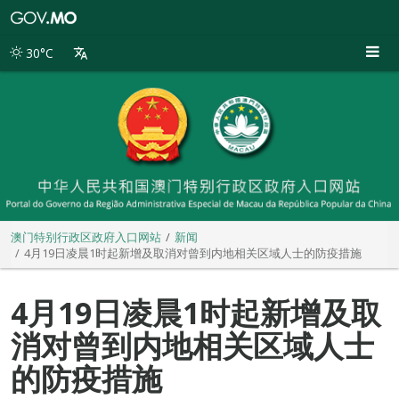
澳
门
特
30°C
别
行
政
区
政
府
入
口
网
站
澳门特别行政区政府入口网站
新闻
4月19日凌晨1时起新增及取消对曾到内地相关区域人士的防疫措施
4月19日凌晨1时起新增及取
消对曾到内地相关区域人士
的防疫措施