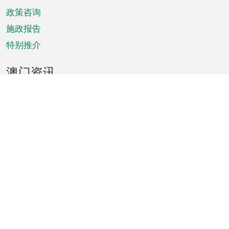
单
政策咨询
施政报告
特别推介
澳门资讯
天气
交通
公众假期
文娱康体
城市资讯
澳门便览
统计数字
公布告示