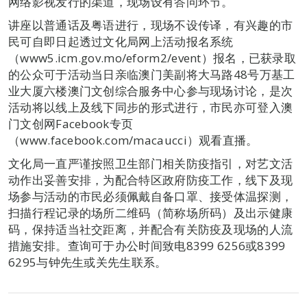
网络影视发行的渠道，现场设有答问环节。
讲座以普通话及粤语进行，现场不设传译，有兴趣的市
民可自即日起透过文化局网上活动报名系统
（www5.icm.gov.mo/eform2/event）报名，已获录取
的公众可于活动当日亲临澳门美副将大马路48号万基工
业大厦六楼澳门文创综合服务中心参与现场讨论，是次
活动将以线上及线下同步的形式进行，市民亦可登入澳
门文创网Facebook专页
（www.facebook.com/macaucci）观看直播。
文化局一直严谨按照卫生部门相关防疫指引，对艺文活
动作出妥善安排，为配合特区政府防疫工作，线下及现
场参与活动的市民必须佩戴自备口罩、接受体温探测，
扫描行程记录的场所二维码（简称场所码）及出示健康
码，保持适当社交距离，并配合有关防疫及现场的人流
措施安排。查询可于办公时间致电8399 6256或8399
6295与钟先生或关先生联系。