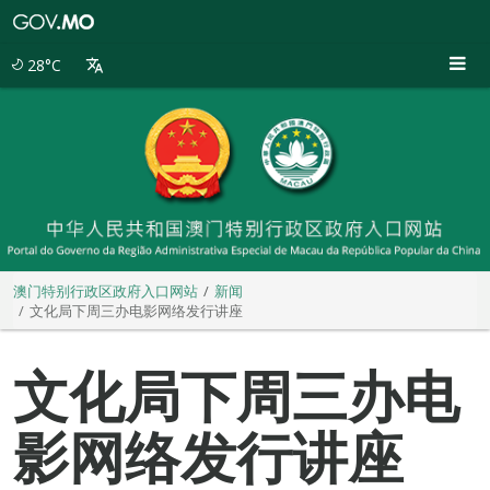
澳
门
特
28°C
别
行
政
区
政
府
入
口
网
站
澳门特别行政区政府入口网站
新闻
文化局下周三办电影网络发行讲座
文化局下周三办电
影网络发行讲座