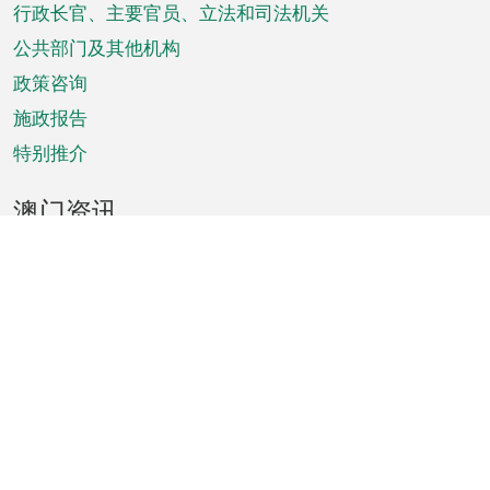
菜
行政长官、主要官员、立法和司法机关
单
公共部门及其他机构
政策咨询
施政报告
特别推介
澳门资讯
天气
交通
公众假期
文娱康体
城市资讯
澳门便览
统计数字