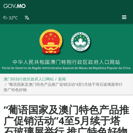
澳
门
特
32°C
别
行
政
区
政
府
入
口
网
站
澳门特别行政区政府入口网站
新闻
“葡语国家及澳门特色产品推广促销活动”4至5月续于塔石玻璃屋举行
推广特色好物
“葡语国家及澳门特色产品推
广促销活动”4至5月续于塔
石玻璃屋举行 推广特色好物