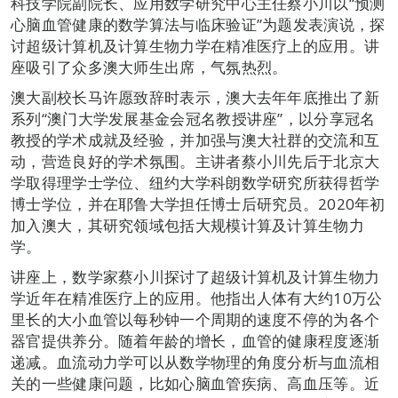
科技学院副院长、应用数学研究中心主任蔡小川以“预测
心脑血管健康的数学算法与临床验证”为题发表演说，探
讨超级计算机及计算生物力学在精准医疗上的应用。讲
座吸引了众多澳大师生出席，气氛热烈。
澳大副校长马许愿致辞时表示，澳大去年年底推出了新
系列“澳门大学发展基金会冠名教授讲座”，以分享冠名
教授的学术成就及经验，并加强与澳大社群的交流和互
动，营造良好的学术氛围。主讲者蔡小川先后于北京大
学取得理学士学位、纽约大学科朗数学研究所获得哲学
博士学位，并在耶鲁大学担任博士后研究员。2020年初
加入澳大，其研究领域包括大规模计算及计算生物力
学。
讲座上，数学家蔡小川探讨了超级计算机及计算生物力
学近年在精准医疗上的应用。他指出人体有大约10万公
里长的大小血管以每秒钟一个周期的速度不停的为各个
器官提供养分。随着年龄的增长，血管的健康程度逐渐
递减。血流动力学可以从数学物理的角度分析与血流相
关的一些健康问题，比如心脑血管疾病、高血压等。近