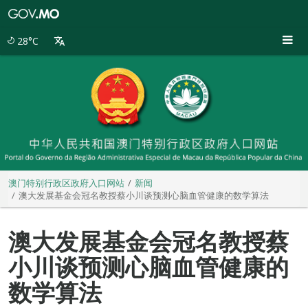
澳
门
特
28°C
别
行
政
区
政
府
入
口
网
站
澳门特别行政区政府入口网站
新闻
澳大发展基金会冠名教授蔡小川谈预测心脑血管健康的数学算法
澳大发展基金会冠名教授蔡
小川谈预测心脑血管健康的
数学算法