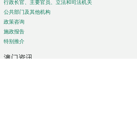
菜
行政长官、主要官员、立法和司法机关
单
公共部门及其他机构
政策咨询
施政报告
特别推介
澳门资讯
天气
交通
公众假期
文娱康体
城市资讯
澳门便览
统计数字