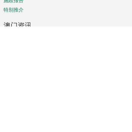
施政报告
特别推介
澳门资讯
天气
交通
公众假期
文娱康体
城市资讯
澳门便览
统计数字
公布告示
新闻
短片