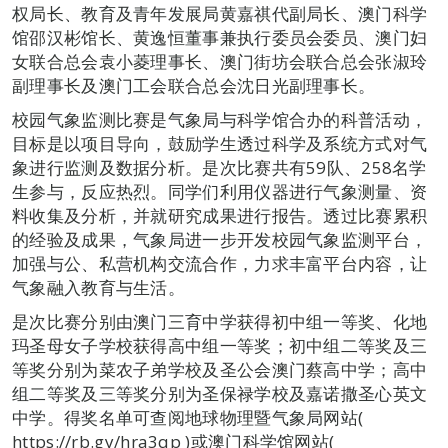
权局长、教育及青年发展局黄嘉祺代副局长、澳门科学
馆邵汉彬馆长、黄逸恒董事兼执行委员会委员、澳门妇
女联合总会袁小菱理事长、澳门街坊会联合总会张淑玲
副理事长及澳门工会联合总会沈日光副理事长。
校园气象监测比赛是气象局与科学馆合办的科普活动，
目标是以项目导向，鼓励学生透过科学及系统方式对气
象进行监测及数据分析。是次比赛共有59队、258名学
生参与，反应热烈。同学们利用仪器进行气象测量、资
料收集及分析，并就研究成果进行报告。透过比赛累积
的经验及成果，气象局进一步开发校园气象监测平台，
加强与公、私营机构交流合作，力求丰富平台内容，让
气象融入教育与生活。
是次比赛分别由澳门三育中学获得初中组一等奖、化地
玛圣母女子学校获得高中组一等奖；初中组二等奖及三
等奖分别为菜农子弟学校及圣公会澳门蔡高中学；高中
组二等奖及三等奖分别为圣保禄学校及嘉诺撒圣心英文
中学。得奖名单可查阅地球物理暨气象局网站(
https://rb.gy/hra3qp )或澳门科学馆网站(