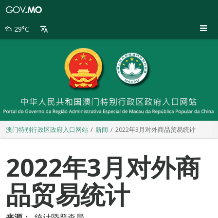
澳
门
特
29°C
别
行
政
区
政
府
入
口
网
站
澳门特别行政区政府入口网站
新闻
2022年3月对外商品贸易统计
2022年3月对外商
品贸易统计
来源：
统计暨普查局