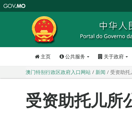
澳
门
特
别
行
政
区
政
府
入
口
网
站
主页
公共服务
关于政府
澳门特别行政区政府入口网站
新闻
受资助托
受资助托儿所