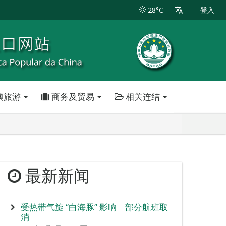
28°C
登入
澳旅游
商务及贸易
相关连结
最新新闻
受热带气旋 “白海豚” 影响 部分航班取
消