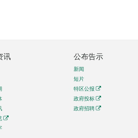
资讯
公布告示
新闻
短片
期
特区公报
体
政府投标
讯
政府招聘
览
字