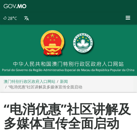
澳
门
特
28°C
别
行
政
区
政
府
入
口
网
站
澳门特别行政区政府入口网站
新闻
“电消优惠”社区讲解及多媒体宣传全面启动
“电消优惠”社区讲解及
多媒体宣传全面启动