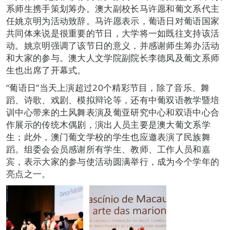
系师生携手策划筹办。澳大副校长马许愿和葡文系代主
任姚京明为活动致辞。马许愿表示，葡语日对葡语国家
共同体来说是很重要的节日，大学将一如既往支持该活
动。姚京明强调了该节日的意义，并感谢师生筹办活动
和大家的参与。澳大人文学院副院长李德凤及葡文系师
生也出席了开幕式。
“葡语日”当天上演超过20个精彩节目，除了音乐、舞
蹈、诗歌、戏剧、模拟辩论等，还有中葡双语教学暨培
训中心带来的土风舞表演及葡亚研究中心和双语中心合
作展示的传统木偶剧，演出人员主要是澳大葡文系学
生；此外，澳门葡文学校的学生也应邀表演了民族舞
蹈。组委会会员感谢所有学生、教师、工作人员和嘉
宾，表示大家的参与使活动圆满举行，成为今个学年的
亮点之一。