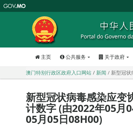
澳
门
特
别
行
政
区
政
府
入
口
网
站
主页
公共服务
关于政府
澳门特别行政区政府入口网站
新闻
新型冠状病
新型冠状病毒感染应变
计数字 (由2022年05月0
05月05日08H00)