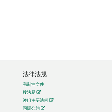
法律法规
宪制性文件
搜法易
澳门主要法例
国际公约