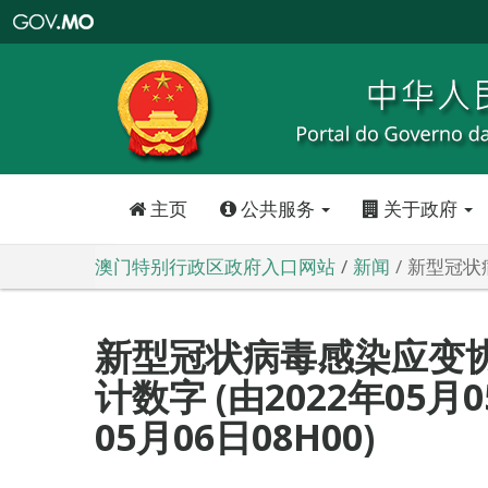
澳
门
特
别
行
政
区
政
府
入
口
网
站
主页
公共服务
关于政府
澳门特别行政区政府入口网站
新闻
新型冠状病
新型冠状病毒感染应变
计数字 (由2022年05月0
05月06日08H00)