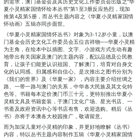
的需求，澳门基金会及其历史文化工作委员会出版之“华
夏小灵精家国情怀绘本丛书”第1至3册反应热烈，现加
推第4及第5册，而丛书主题内容之《华夏小灵精家国情
怀动画》五辑亦同步面世。
《华夏小灵精家国情怀丛书》对象为3-12岁小童，以澳
门基金会历史文化工作委员会五位吉祥物──华夏小灵精
为主角，在绘本中以插图、文字、小游戏方式生动有趣
地带出有关国家及澳门的主题内容，配以品德及公民教
育，让孩子们能更认识祖国、了解澳门，培育对自身文
化的认同感、归属感和自信心。是次推出之图书分别为
《我们的世界》及《华夏一家》，内容主要介绍丝绸之
路、一带一路与澳门的关系，中华各大民族及其文化特
色等。书籍每本定价澳门币三十元，更特别推出华夏小
灵精文具及书籍套装，于澳门文化广场、星光书店、一
书斋及政府资讯中心等书店有售，欢迎选购。稍后《丛
书》亦将于本澳各大校园推广，敬请留意。
而为加深儿童对小灵精的印象，并更好地暸解《丛书》
内容，特以丛书主题内容制作五辑《华夏小灵精家国情