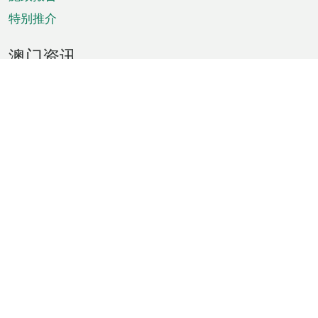
特别推介
澳门资讯
天气
交通
公众假期
文娱康体
城市资讯
澳门便览
统计数字
公布告示
新闻
短片