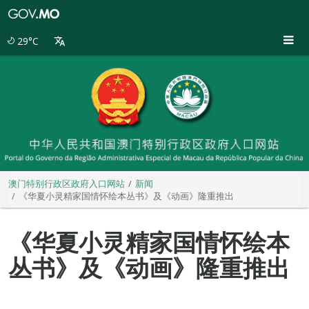
澳
门
特
29°C
别
行
政
区
政
府
入
口
网
站
澳门特别行政区政府入口网站
新闻
《华夏小灵精家国情怀绘本丛书》及《动画》隆重推出
《华夏小灵精家国情怀绘本
丛书》及《动画》隆重推出