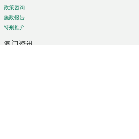
单
政策咨询
施政报告
特别推介
澳门资讯
天气
交通
公众假期
文娱康体
城市资讯
澳门便览
统计数字
公布告示