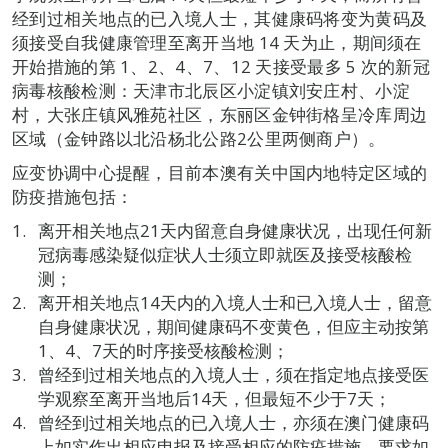
经到过相关地点的已入境人士，其健康码将变为黄码及
须接受自我健康管理至离开当地 14 天为止，期间须在
开始措施的第 1、2、4、7、12 天接受最多 5 次的新冠
病毒核酸检测：天津市北辰区小淀镇刘安庄村、小淀
村，大张庄镇风雅苑社区，东丽区金钟街格呈冷库周边
区域（金钟路以北沿杨北公路2公里两侧商户）。
应变协调中心提醒，目前本澳有关中国内地特定区域的
防疫措施包括：
离开相关地点21天内留意自身健康状况，出现任何新
冠病毒感染疑似症状人士须立即就医及接受核酸检
测；
离开相关地点14天内的入境人士和已入境人士，留意
自身健康状况，期间健康码不变黄色，但应主动按第
1、4、7天的时序接受核酸检测；
曾经到过相关地点的入境人士，须在指定地点接受医
学观察至离开当地后14天，但最短不少于7天；
曾经到过相关地点的已入境人士，亦须在澳门健康码
上如实作出相应申报及接受相应的防疫措施，要求如