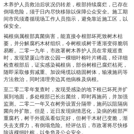
木养护人员救治后状况仍转差，根部持续腐烂，已存在
倒塌危险，须于日内尽快移除以保障公众安全。施工期
间市民须遵循现场工作人员指示，避免靠近施工区，以
保安全。
褐根病属根部真菌病害，能直接令根部坏死致树木枯
萎，并分解腐朽木材组织，令树根或树干逐渐变得脆弱
易断。二零一九年，市政署树木养护人员在常规巡查
时，发现望厦山市政公园一棵细叶榕叶片稀疏，经详细
检查根部后，证实感染褐根病，部份树根已腐烂枯死，
随即采取修剪减重、加设绳缆以稳固树体，输液施药等
方法救治，同时清理旁边其他病株及病根。
至二零二零年复查时，发现受感染的地下根已坏死并扩
展到地面，多处根部已长出菌丝，即时再施药，并加强
监测。二零二一年又在树旁设置分隔带，施药以阻隔病
菌向外扩散。但是，近日发现病情恶化，染病的根部严
重腐朽，树干外观虽看似完好，但树干木材已变脆，渐
失去支撑力，有倒塌危险。经评估后，市政署将尽快移
除该棵细叶榕，以免危及公众安全。