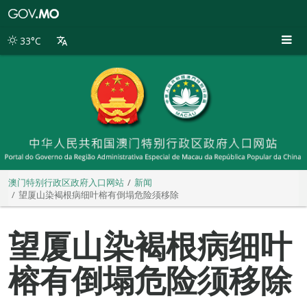
澳
门
特
33°C
别
行
政
区
政
府
入
口
网
站
澳门特别行政区政府入口网站
新闻
望厦山染褐根病细叶榕有倒塌危险须移除
望厦山染褐根病细叶
榕有倒塌危险须移除