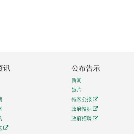
资讯
公布告示
新闻
短片
期
特区公报
体
政府投标
讯
政府招聘
览