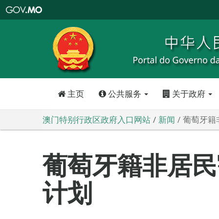
澳
门
特
别
行
政
区
政
府
入
口
网
站
主页
公共服务
关于政府
澳门特别行政区政府入口网站
新闻
葡萄牙籍
葡萄牙籍非居民
计划