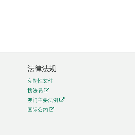
法律法规
宪制性文件
搜法易
澳门主要法例
国际公约