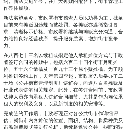
约。新法实施至今，在广大摊贩的配合下，街市管理工
作整体畅顺。
新法实施至今，市政署街市稽查人员以劝导为主，截至
目前未有摊贩因违规而被处罚。各摊贩亦遵循指引要
求，清晰标示价格。市政署将继续与摊贩充分沟通，合
力维持良好经营秩序，提升服务质素，增加街市竞争
力。
在八百七十三名以续租或指定他人承租摊位方式与市政
署签订合同的摊贩中，包括六百二十四个街市月租摊
位、五十六个散檔及一百九十三个原小贩摊檔。为了顺
利推进签约工作，去年第四季起，市政署先后举办了二
十场《公共街市管理制度》讲解会，向逾八百名摊贩及
行业代表讲解相关规定。此外，在签订合同前，市政署
法律人员亦向承租人讲解合同细节、尤其是作为摊位承
租人的权利及义务，以及新制度的相关安排等。
完成签约工作后，市政署现正对各公共街市作详细评
估，就街市内各摊位的位置、面积、结构、售卖种类及
市民消费模式等进行分析，后续将透过合并一些面积狭