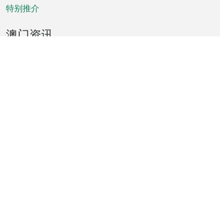
特别推介
澳门资讯
天气
交通
公众假期
文娱康体
城市资讯
澳门便览
统计数字
公布告示
新闻
短片