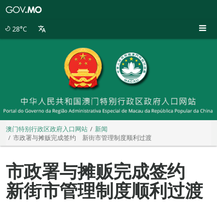
澳
门
特
28°C
别
行
政
区
政
府
入
口
网
站
澳门特别行政区政府入口网站
新闻
市政署与摊贩完成签约 新街市管理制度顺利过渡
市政署与摊贩完成签约
新街市管理制度顺利过渡