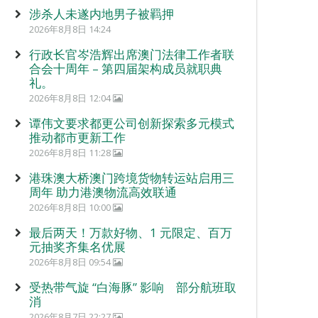
涉杀人未遂内地男子被羁押
2026年8月8日 14:24
行政长官岑浩辉出席澳门法律工作者联
合会十周年 – 第四届架构成员就职典
礼。
2026年8月8日 12:04
谭伟文要求都更公司创新探索多元模式
推动都市更新工作
2026年8月8日 11:28
港珠澳大桥澳门跨境货物转运站启用三
周年 助力港澳物流高效联通
2026年8月8日 10:00
最后两天！万款好物、1 元限定、百万
元抽奖齐集名优展
2026年8月8日 09:54
受热带气旋 “白海豚” 影响 部分航班取
消
2026年8月7日 22:27