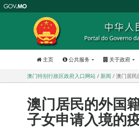
澳
门
特
别
行
政
区
政
府
入
口
网
站
主页
公共服务
关于政府
澳门特别行政区政府入口网站
新闻
澳门居民
澳门居民的外国
子女申请入境的