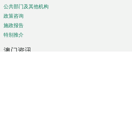
单
公共部门及其他机构
政策咨询
施政报告
特别推介
澳门资讯
天气
交通
公众假期
文娱康体
城市资讯
澳门便览
统计数字