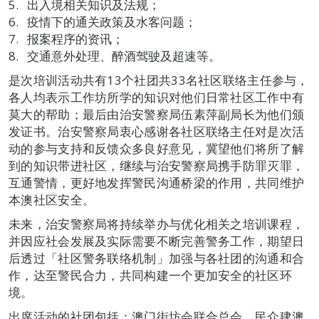
出入境相关知识及法规；
疫情下的通关政策及水客问题；
报案程序的资讯；
交通意外处理、醉酒驾驶及超速等。
是次培训活动共有13个社团共33名社区联络主任参与，
各人均表示工作坊所学的知识对他们日常社区工作中有
莫大的帮助；最后由治安警察局伍素萍副局长为他们颁
发证书。治安警察局衷心感谢各社区联络主任对是次活
动的参与支持和反馈众多良好意见，冀望他们将所了解
到的知识带进社区，继续与治安警察局携手防罪灭罪，
互通警情，更好地发挥警民沟通桥梁的作用，共同维护
本澳社区安全。
未来，治安警察局将持续举办与优化相关之培训课程，
并因应社会发展及实际需要不断完善警务工作，期望日
后透过「社区警务联络机制」加强与各社团的沟通和合
作，达至警民合力，共同构建一个更加安全的社区环
境。
出席活动的社团包括：澳门街坊会联合总会、民众建澳