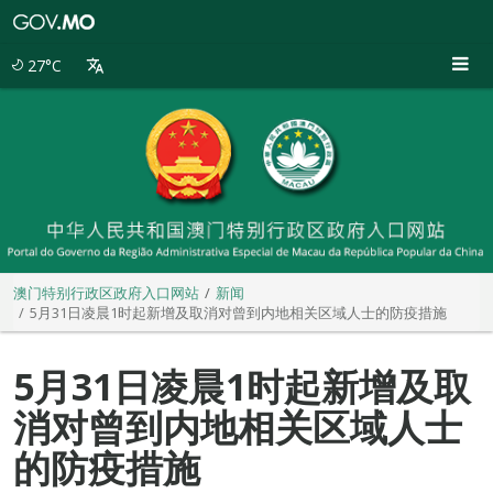
澳
门
特
27°C
别
行
政
区
政
府
入
口
网
站
澳门特别行政区政府入口网站
新闻
5月31日凌晨1时起新增及取消对曾到内地相关区域人士的防疫措施
5月31日凌晨1时起新增及取
消对曾到内地相关区域人士
的防疫措施