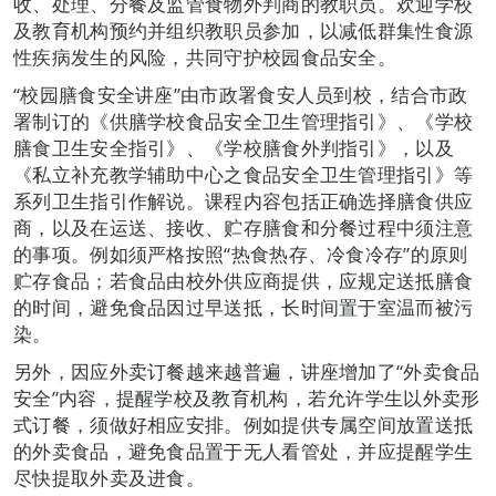
收、处理、分餐及监管食物外判商的教职员。欢迎学校
及教育机构预约并组织教职员参加，以减低群集性食源
性疾病发生的风险，共同守护校园食品安全。
“校园膳食安全讲座”由市政署食安人员到校，结合市政
署制订的《供膳学校食品安全卫生管理指引》、《学校
膳食卫生安全指引》、《学校膳食外判指引》，以及
《私立补充教学辅助中心之食品安全卫生管理指引》等
系列卫生指引作解说。课程内容包括正确选择膳食供应
商，以及在运送、接收、贮存膳食和分餐过程中须注意
的事项。例如须严格按照“热食热存、冷食冷存”的原则
贮存食品；若食品由校外供应商提供，应规定送抵膳食
的时间，避免食品因过早送抵，长时间置于室温而被污
染。
另外，因应外卖订餐越来越普遍，讲座增加了“外卖食品
安全”内容，提醒学校及教育机构，若允许学生以外卖形
式订餐，须做好相应安排。例如提供专属空间放置送抵
的外卖食品，避免食品置于无人看管处，并应提醒学生
尽快提取外卖及进食。