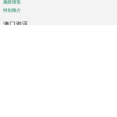
施政报告
特别推介
澳门资讯
天气
交通
公众假期
文娱康体
城市资讯
澳门便览
统计数字
公布告示
新闻