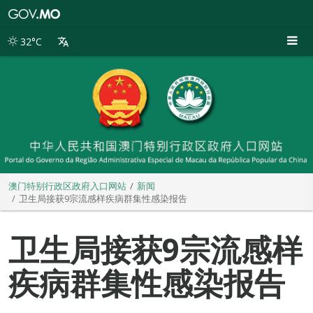
澳
门
特
32°C
别
行
政
区
政
府
入
口
网
站
澳门特别行政区政府入口网站
新闻
卫生局接获9宗流感样疾病群集性感染报告
卫生局接获9宗流感样
疾病群集性感染报告