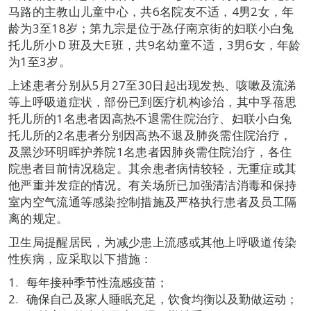
马路的主教山儿童中心，共6名院友不适，4男2女，年
龄为3至18岁；第九宗是位于氹仔南京街的妇联小白兔
托儿所小Ｄ班及大E班，共9名幼童不适，3男6女，年龄
为1至3岁。
上述患者分别从5月27至30日起出现发热、咳嗽及流涕
等上呼吸道症状，部份已到医疗机构诊治，其中孚蓓思
托儿所的1名患者因高热不退需住院治疗、妇联小白兔
托儿所的2名患者分别因高热不退及肺炎需住院治疗，
及黑沙环明晖护养院1名患者因肺炎需住院治疗，各住
院患者目前情况稳定。其余患者病情较轻，无重症或其
他严重并发症的情况。有关场所已加强清洁消毒和保持
室内空气流通等感染控制措施及严格执行患者及员工隔
离的规定。
卫生局提醒居民，为减少患上流感或其他上呼吸道传染
性疾病，应采取以下措施：
每年接种季节性流感疫苗；
确保自己及家人睡眠充足，饮食均衡以及勤做运动；