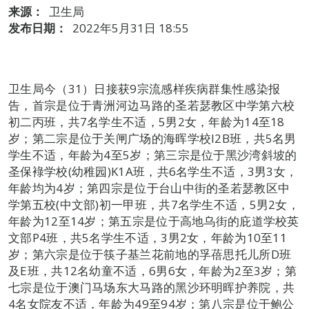
来源：
卫生局
发布日期：
2022年5月31日 18:55
卫生局今（31）日接获9宗流感样疾病群集性感染报
告，首宗是位于青洲河边马路的圣若瑟教区中学第六校
初二丙班，共7名学生不适，5男2女，年龄为14至18
岁；第二宗是位于关闸广场的海晖学校I2B班，共5名男
学生不适，年龄为4至5岁；第三宗是位于黑沙湾斜坡的
圣保䘵学校(幼稚园)K1A班，共6名学生不适，3男3女，
年龄均为4岁；第四宗是位于台山中街的圣若瑟教区中
学第五校(中文部)初一甲班，共7名学生不适，5男2女，
年龄为12至14岁；第五宗是位于高地乌街的庇道学校英
文部P4班，共5名学生不适，3男2女，年龄为10至11
岁；第六宗是位于筷子基兰花前地的孚蓓思托儿所D班
及E班，共12名幼童不适，6男6女，年龄为2至3岁；第
七宗是位于澳门马场东大马路的黑沙环明晖护养院，共
4名女院友不适，年龄为49至94岁；第八宗是位于鲍公