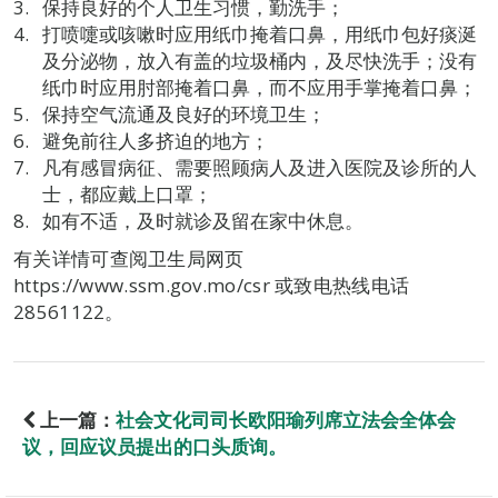
保持良好的个人卫生习惯，勤洗手；
打喷嚏或咳嗽时应用纸巾掩着口鼻，用纸巾包好痰涎
及分泌物，放入有盖的垃圾桶内，及尽快洗手；没有
纸巾时应用肘部掩着口鼻，而不应用手掌掩着口鼻；
保持空气流通及良好的环境卫生；
避免前往人多挤迫的地方；
凡有感冒病征、需要照顾病人及进入医院及诊所的人
士，都应戴上口罩；
如有不适，及时就诊及留在家中休息。
有关详情可查阅卫生局网页
https://www.ssm.gov.mo/csr 或致电热线电话
28561122。
上一篇：
社会文化司司长欧阳瑜列席立法会全体会
议，回应议员提出的口头质询。