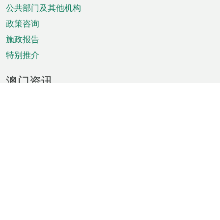
单
公共部门及其他机构
政策咨询
施政报告
特别推介
澳门资讯
天气
交通
公众假期
文娱康体
城市资讯
澳门便览
统计数字