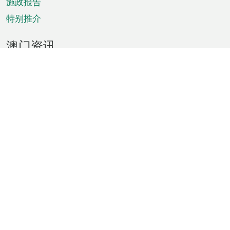
施政报告
特别推介
澳门资讯
天气
交通
公众假期
文娱康体
城市资讯
澳门便览
统计数字
公布告示
新闻
短片