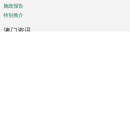
施政报告
特别推介
澳门资讯
天气
交通
公众假期
文娱康体
城市资讯
澳门便览
统计数字
公布告示
新闻