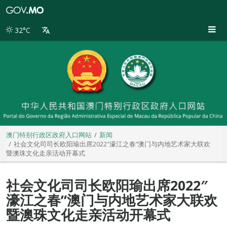
澳
门
特
32°C
别
行
政
区
政
府
入
口
网
站
澳门特别行政区政府入口网站
新闻
社会文化司司长欧阳瑜出席2022″濠江之春”澳门与内地艺术家大联欢
暨澳珠文化走亲活动开幕式
社会文化司司长欧阳瑜出席2022″
濠江之春”澳门与内地艺术家大联欢
暨澳珠文化走亲活动开幕式