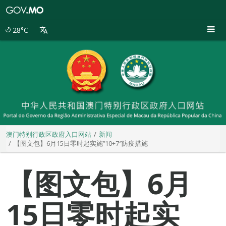
澳
门
特
28°C
别
行
政
区
政
府
入
口
网
站
澳门特别行政区政府入口网站
新闻
【图文包】6月15日零时起实施”10+7″防疫措施
【图文包】6月
15日零时起实