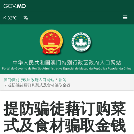
澳
门
特
32°C
别
行
政
区
政
府
入
口
网
站
澳门特别行政区政府入口网站
新闻
提防骗徒藉订购菜式及食材骗取金钱
提防骗徒藉订购菜
式及食材骗取金钱