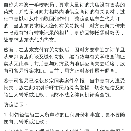
自称为本澳一学校职员，要求大量订购其店没有售卖的
菜式，并指示可向其相熟内地供应商订购有关食材，过
程中更以可从中抽取回佣作饵，诱骗食店东主代为订
购。当店东要求该人缴付有关货款时，对方便向其传来
一张载有银行转帐记录的相片，更称因转帐需时数天，
故要求店东先代为垫支。
然而，在店东支付有关货款后，因对方要求追加订单且
从未到食店商谈及缴付货款，继而致电有关学校查询证
实从无此事，其后更与对方及内地供应商失去联络，故
向司警局报案求助。目前，局方正对案件展开调查。
鉴于司警局已接获多宗同类案件举报，当中更有人遭受
损失，故在此特别呼吁市民须提高警惕，切勿轻信及向
陌生人转帐或汇款，慎防不法之徒伺机诈骗金钱。
防骗提示：
1. 切勿轻信陌生人所声称的任何身份和事宜，更不要随
便向其转帐或汇款；