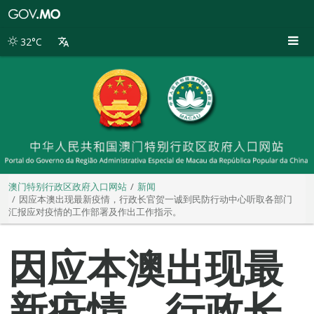
澳
门
特
32°C
别
行
政
区
政
府
入
口
网
站
澳门特别行政区政府入口网站
新闻
因应本澳出现最新疫情，行政长官贺一诚到民防行动中心听取各部门
汇报应对疫情的工作部署及作出工作指示。
因应本澳出现最
新疫情，行政长