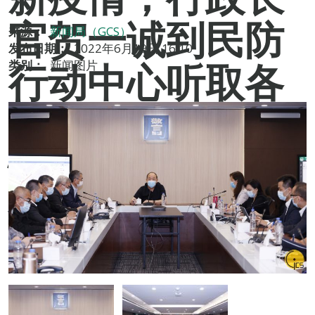
官贺一诚到民防
来源：
新闻局（GCS）
发布日期：
2022年6月19日 16:10
行动中心听取各
类别：
新闻图片
部门汇报应对疫
情的工作部署及
作出工作指示。