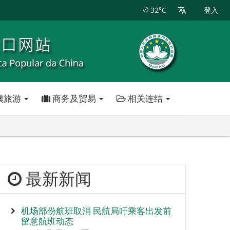
32°C
登入
澳旅游
商务及贸易
相关连结
最新新闻
机场部份航班取消 民航局吁乘客出发前
留意航班动态