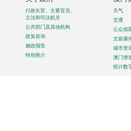
脚
菜
行政长官、主要官员、
天气
立法和司法机关
单
交通
公共部门及其他机构
公众假
政策咨询
文娱康
施政报告
城市资
特别推介
澳门便
统计数
来澳旅游
商务
计划行程
贸易投
观光
澳门经
娱乐休闲
中小企
购物
市场资