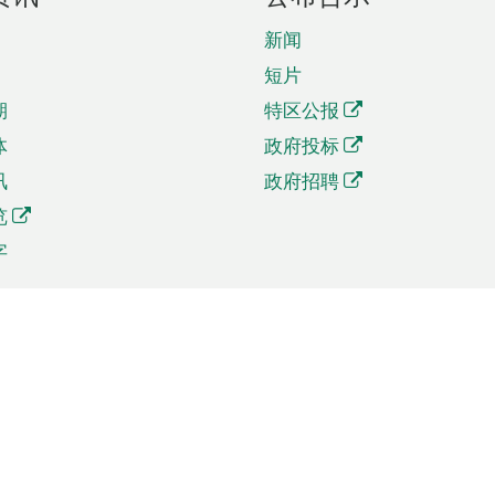
新闻
短片
期
特区公报
体
政府投标
讯
政府招聘
览
字
及贸易
相关连结
资
手机应用程序目录
贸会展
社交媒体目录
商机和服务
专题网站目录
讯
RSS订阅目录