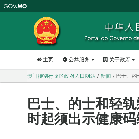
澳
门
特
别
行
政
区
政
府
入
口
网
站
主页
公共服务
关于政府
澳门特别行政区政府入口网站
新闻
巴士、的
巴士、的士和轻轨
时起须出示健康码