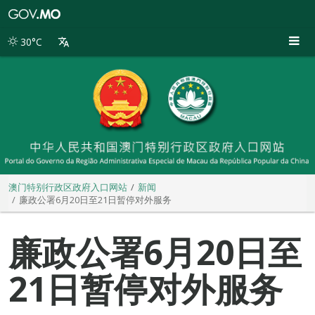
澳
门
特
30°C
别
行
政
区
政
府
入
口
网
站
澳门特别行政区政府入口网站
新闻
廉政公署6月20日至21日暂停对外服务
廉政公署6月20日至
21日暂停对外服务