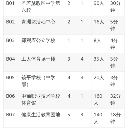
B01
圣若瑟教区中学第
2
1
90人
30分
六校
钟
B02
青洲坊活动中心
2
1
16人
5分
钟
B03
郑观应公立学校
1
1
8人
4分
钟
B04
工人体育场一楼
3
4
35人
5分
钟
B05
镜平学校（中学
4
4
20人
3分
部）
钟
B06
中葡职业技术学校
4
1
160
32分
体育馆
人
钟
B07
健康生活教育园地
5
3
140
18分
人
钟