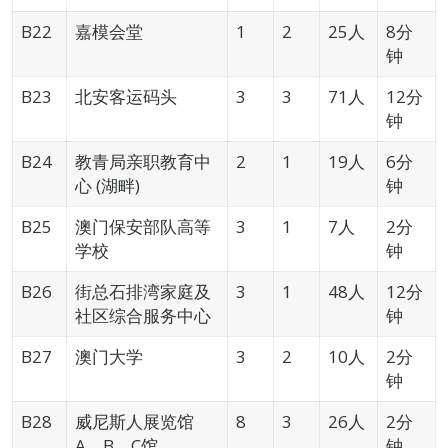
B22
嘉模会堂
1
2
25人
8分
钟
B23
北安客运码头
3
3
71人
12分
钟
B24
教青局亲职教育中
2
1
19人
6分
心 (湖畔)
钟
B25
澳门保安部队高等
3
1
7人
2分
学校
钟
B26
街总石排湾家庭及
3
1
48人
12分
社区综合服务中心
钟
B27
澳门大学
3
2
10人
2分
钟
B28
威尼斯人展览馆
8
3
26人
2分
A、B、C馆
钟