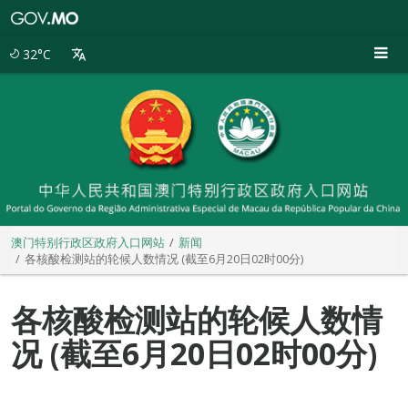
澳
门
特
32°C
别
行
政
区
政
府
入
口
网
站
澳门特别行政区政府入口网站
新闻
各核酸检测站的轮候人数情况 (截至6月20日02时00分)
各核酸检测站的轮候人数情
况 (截至6月20日02时00分)