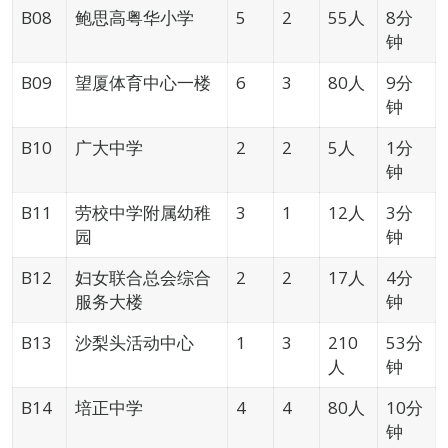
B08
鲍思高粤华小学
5
2
55人
8分
钟
B09
望厦体育中心一楼
6
3
80人
9分
钟
B10
广大中学
2
2
5人
1分
钟
B11
劳校中学附属幼稚
3
1
12人
3分
园
钟
B12
妇女联合总会综合
2
2
17人
4分
服务大楼
钟
B13
沙梨头活动中心
1
3
210
53分
人
钟
B14
培正中学
4
4
80人
10分
钟