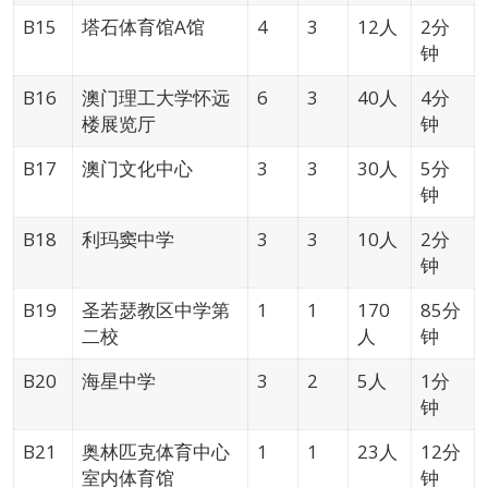
B15
塔石体育馆A馆
4
3
12人
2分
钟
B16
澳门理工大学怀远
6
3
40人
4分
楼展览厅
钟
B17
澳门文化中心
3
3
30人
5分
钟
B18
利玛窦中学
3
3
10人
2分
钟
B19
圣若瑟教区中学第
1
1
170
85分
二校
人
钟
B20
海星中学
3
2
5人
1分
钟
B21
奥林匹克体育中心
1
1
23人
12分
室内体育馆
钟