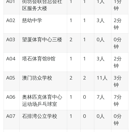
A01
街坊会联合总会社
1
1
1人
1分
区服务大楼
钟
A02
慈幼中学
1
1
3人
2分
钟
A03
望厦体育中心三楼
2
1
0人
0分
钟
A04
塔石体育馆B馆
1
1
3人
2分
钟
A05
澳门坊众学校
2
2
11人
3分
钟
A06
奥林匹克体育中心
1
0
7人
7分
运动场乒乓球室
钟
A07
石排湾公立学校
1
0
0人
0分
钟