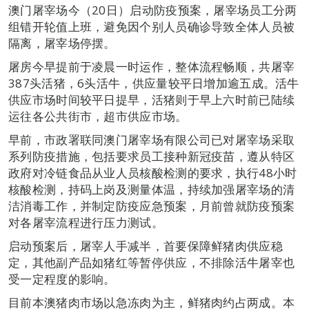
澳门屠宰场今（20日）启动防疫预案，屠宰场员工分两
组错开轮值上班，避免因个别人员确诊导致全体人员被
隔离，屠宰场停摆。
屠房今早提前于凌晨一时运作，整体流程畅顺，共屠宰
387头活猪，6头活牛，供应量较平日增加逾五成。活牛
供应市场时间较平日提早，活猪则于早上六时前已陆续
运往各公共街市，超市供应市场。
早前，市政署联同澳门屠宰场有限公司已对屠宰场采取
系列防疫措施，包括要求员工接种新冠疫苗，遵从特区
政府对冷链食品从业人员核酸检测的要求，执行48小时
核酸检测，持码上岗及测量体温，持续加强屠宰场的清
洁消毒工作，并制定防疫应急预案，月前曾就防疫预案
对各屠宰流程进行压力测试。
启动预案后，屠宰人手减半，首要保障鲜猪肉供应稳
定，其他副产品如猪红等暂停供应，不排除活牛屠宰也
受一定程度的影响。
目前本澳猪肉市场以急冻肉为主，鲜猪肉约占两成。本