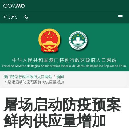
澳
门
特
33°C
别
行
政
区
政
府
入
口
网
站
澳门特别行政区政府入口网站
新闻
屠场启动防疫预案鲜肉供应量增加
屠场启动防疫预案
鲜肉供应量增加