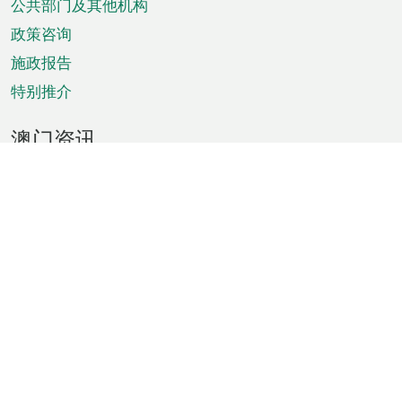
单
公共部门及其他机构
政策咨询
施政报告
特别推介
澳门资讯
天气
交通
公众假期
文娱康体
城市资讯
澳门便览
统计数字
公布告示