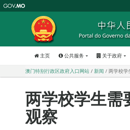
澳
门
特
别
行
政
区
政
府
入
口
网
站
主页
公共服务
关于政府
澳门特别行政区政府入口网站
新闻
两学校学
两学校学生需
观察