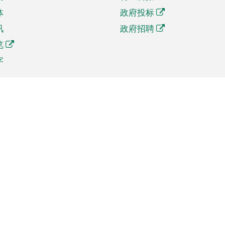
体
政府投标
讯
政府招聘
览
字
及贸易
相关连结
资
手机应用程序目录
贸会展
社交媒体目录
商机和服务
专题网站目录
讯
RSS订阅目录
权
表格下载
政公职局