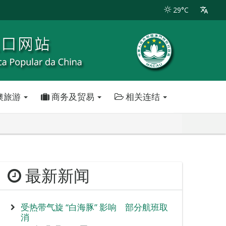
29°C
澳旅游
商务及贸易
相关连结
最新新闻
受热带气旋 “白海豚” 影响 部分航班取
消