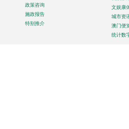
政策咨询
文娱康
施政报告
城市资
特别推介
澳门便
统计数
来澳旅游
商务
计划行程
贸易投
观光
澳门经
娱乐休闲
中小企
购物
市场资
节日盛事
知识产
网
网
页
使用条款
私隐声明
协调机构：澳门特别行政区行
站
脚