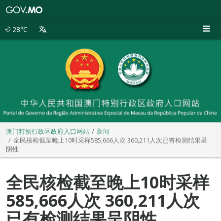
澳
门
特
28°C
别
行
政
区
政
府
入
口
网
站
澳门特别行政区政府入口网站
新闻
全民核检截至晚上10时采样585,666人次 360,211人次已有检测结果呈
阴性
全民核检截至晚上10时采样
585,666人次 360,211人次
已有检测结果呈阴性