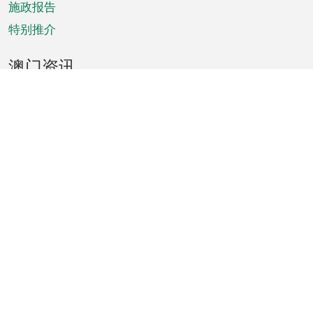
施政报告
特别推介
澳门资讯
天气
交通
公众假期
文娱康体
城市资讯
澳门便览
统计数字
公布告示
新闻