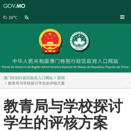
澳
门
特
26°C
别
行
政
区
政
府
入
口
网
站
澳门特别行政区政府入口网站
新闻
教青局与学校探讨学生的评核方案
教青局与学校探讨
学生的评核方案