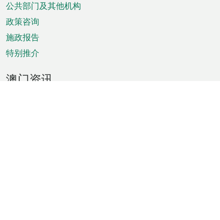
单
公共部门及其他机构
政策咨询
施政报告
特别推介
澳门资讯
天气
交通
公众假期
文娱康体
城市资讯
澳门便览
统计数字
公布告示