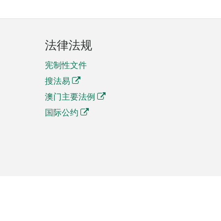
法律法规
宪制性文件
搜法易
澳门主要法例
国际公约