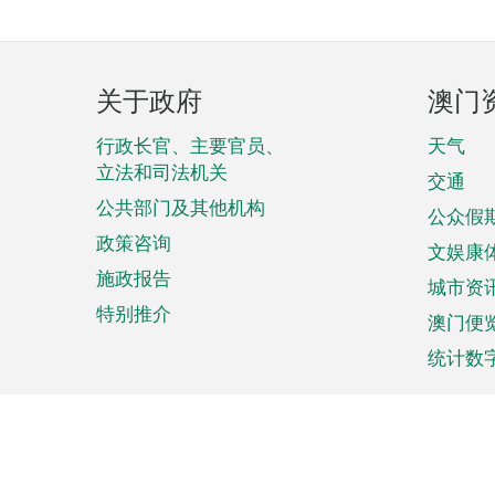
页
关于政府
澳门
脚
菜
行政长官、主要官员、
天气
立法和司法机关
单
交通
公共部门及其他机构
公众假
政策咨询
文娱康
施政报告
城市资
特别推介
澳门便
统计数
来澳旅游
商务
计划行程
贸易投