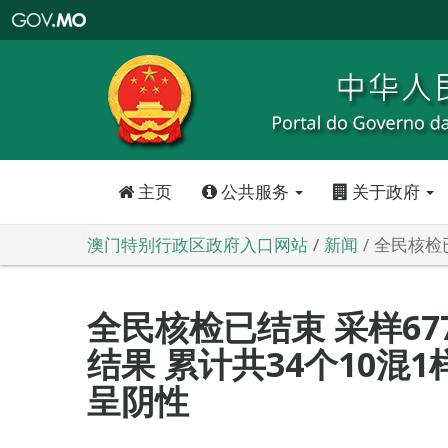
澳
门
特
别
行
政
区
政
府
入
口
网
站
主页
公共服务
关于政府
澳门特别行政区政府入口网站
新闻
全民核检已
全民核检已结束 采样67
结果 累计共34个10混
呈阴性