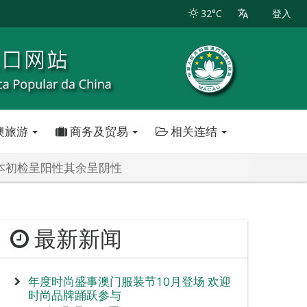
32°C
登入
澳旅游
商务及贸易
相关连结
1样本初检呈阳性其余呈阴性
最新新闻
年度时尚盛事澳门服装节10月登场 欢迎
时尚品牌踊跃参与