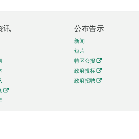
资讯
公布告示
新闻
短片
期
特区公报
体
政府投标
讯
政府招聘
览
字
及贸易
相关连结
资
手机应用程序目录