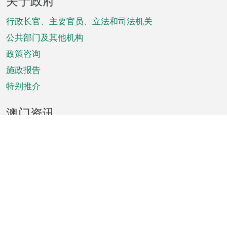
关于政府
脚
菜
行政长官、主要官员、立法和司法机关
单
公共部门及其他机构
政策咨询
施政报告
特别推介
澳门资讯
天气
交通
公众假期
文娱康体
城市资讯
澳门便览