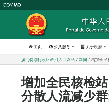
澳
门
特
别
行
政
区
政
府
入
口
网
站
主页
公共服务
关于政府
澳门特别行政区政府入口网站
新闻
增加全民
增加全民核检站
分散人流减少群