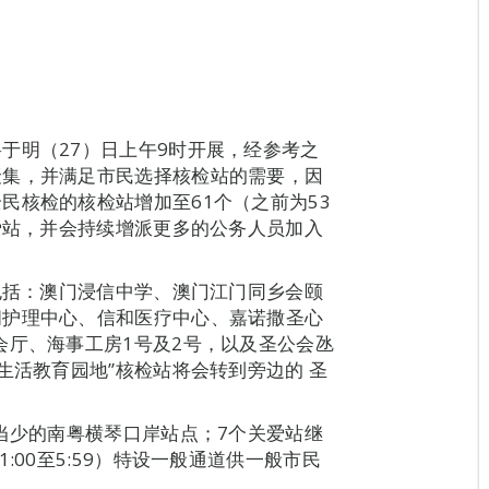
于明（27）日上午9时开展，经参考之
聚集，并满足市民选择核检站的需要，因
民核检的核检站增加至61个（之前为53
关爱站，并会持续增派更多的公务人员加入
，包括：澳门浸信中学、澳门江门同乡会颐
间护理中心、信和医疗中心、嘉诺撒圣心
会厅、海事工房1号及2号，以及圣公会氹
生活教育园地”核检站将会转到旁边的 圣
相当少的南粤横琴口岸站点；7个关爱站继
:00至5:59）特设一般通道供一般市民