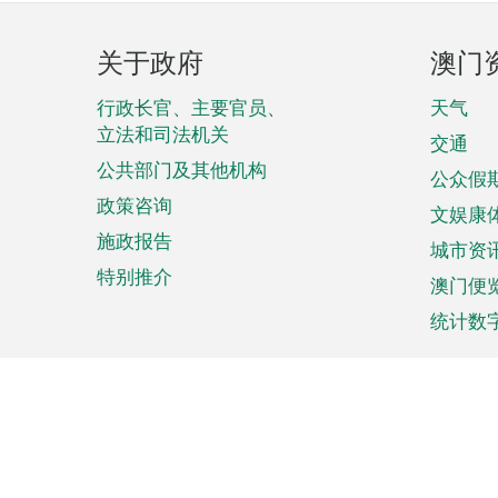
页
关于政府
澳门
脚
菜
行政长官、主要官员、
天气
立法和司法机关
单
交通
公共部门及其他机构
公众假
政策咨询
文娱康
施政报告
城市资
特别推介
澳门便
统计数
来澳旅游
商务
计划行程
贸易投
观光
澳门经
娱乐休闲
中小企