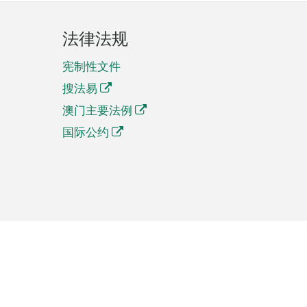
法律法规
宪制性文件
搜法易
澳门主要法例
国际公约