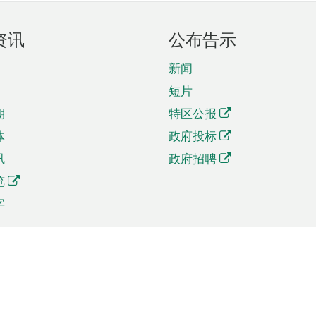
资讯
公布告示
新闻
短片
期
特区公报
体
政府投标
讯
政府招聘
览
字
及贸易
相关连结
资
手机应用程序目录
贸会展
社交媒体目录
商机和服务
专题网站目录