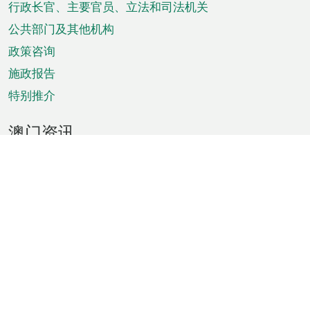
菜
行政长官、主要官员、立法和司法机关
单
公共部门及其他机构
政策咨询
施政报告
特别推介
澳门资讯
天气
交通
公众假期
文娱康体
城市资讯
澳门便览
统计数字