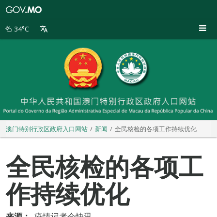
澳
门
特
34°C
别
行
政
区
政
府
入
口
网
站
澳门特别行政区政府入口网站
新闻
全民核检的各项工作持续优化
全民核检的各项工
作持续优化
来源：
疫情记者会快讯