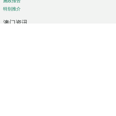
施政报告
特别推介
澳门资讯
天气
交通
公众假期
文娱康体
城市资讯
澳门便览
统计数字
公布告示
新闻
短片