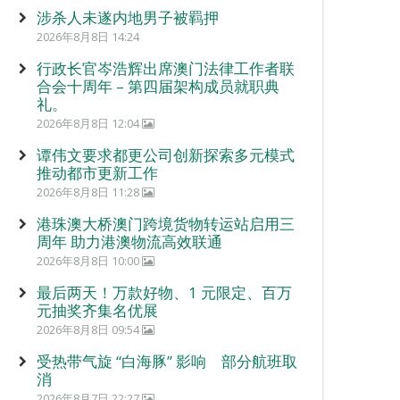
涉杀人未遂内地男子被羁押
2026年8月8日 14:24
行政长官岑浩辉出席澳门法律工作者联
合会十周年 – 第四届架构成员就职典
礼。
2026年8月8日 12:04
谭伟文要求都更公司创新探索多元模式
推动都市更新工作
2026年8月8日 11:28
港珠澳大桥澳门跨境货物转运站启用三
周年 助力港澳物流高效联通
2026年8月8日 10:00
最后两天！万款好物、1 元限定、百万
元抽奖齐集名优展
2026年8月8日 09:54
受热带气旋 “白海豚” 影响 部分航班取
消
2026年8月7日 22:27