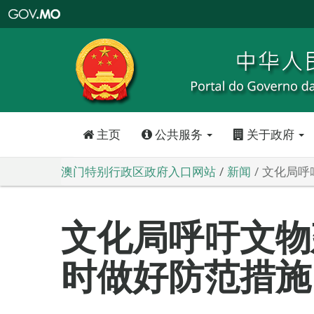
澳
门
特
别
行
政
区
政
府
入
口
网
站
主页
公共服务
关于政府
澳门特别行政区政府入口网站
新闻
文化局呼
文化局呼吁文物
时做好防范措施