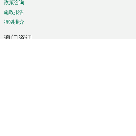
政策咨询
施政报告
特别推介
澳门资讯
天气
交通
公众假期
文娱康体
城市资讯
澳门便览
统计数字
公布告示