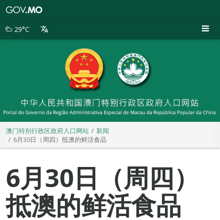
澳
门
特
29°C
别
行
政
区
政
府
入
口
网
站
澳门特别行政区政府入口网站
新闻
6月30日（周四）抵澳的鲜活食品
6月30日（周四）
抵澳的鲜活食品