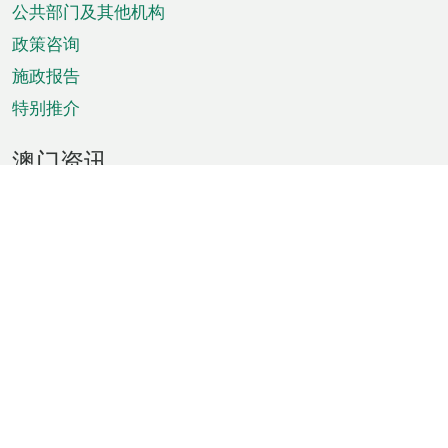
单
公共部门及其他机构
政策咨询
施政报告
特别推介
澳门资讯
天气
交通
公众假期
文娱康体
城市资讯
澳门便览
统计数字
公布告示