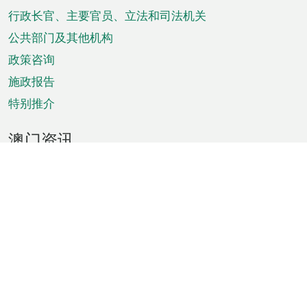
菜
行政长官、主要官员、立法和司法机关
单
公共部门及其他机构
政策咨询
施政报告
特别推介
澳门资讯
天气
交通
公众假期
文娱康体
城市资讯
澳门便览
统计数字