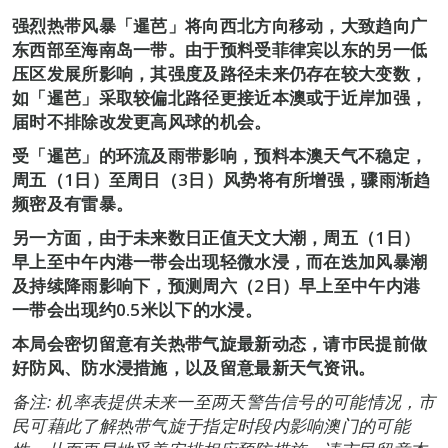
强烈热带风暴「暹芭」将向西北方向移动，大致趋向广
东西部至海南岛一带。由于预料受菲律宾以东的另一低
压区发展所影响，其强度及路径未来仍存在较大变数，
如「暹芭」采取较偏北路径更接近本澳或于近岸加强，
届时不排除改发更高风球的机会。
受「暹芭」的环流及雨带影响，预料本澳天气不稳定，
周五（1日）至周日（3日）风势将有所增强，骤雨渐趋
频密及有雷暴。
另一方面，由于未来数日正值天文大潮，周五（1日）
早上至中午内港一带会出现轻微水浸，而在迭加风暴潮
及持续降雨影响下，预测周六（2日）早上至中午内港
一带会出现约0.5米以下的水浸。
本局会密切留意有关热带气旋最新动态，请巿民提前做
好防风、防水浸措施，以及留意最新天气资讯。
备注: 机率表提供未来一至两天警告信号的可能情况，市
民可藉此了解热带气旋于指定时段内影响澳门的可能