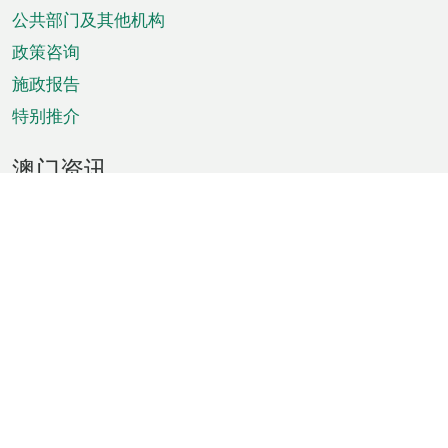
单
公共部门及其他机构
政策咨询
施政报告
特别推介
澳门资讯
天气
交通
公众假期
文娱康体
城市资讯
澳门便览
统计数字