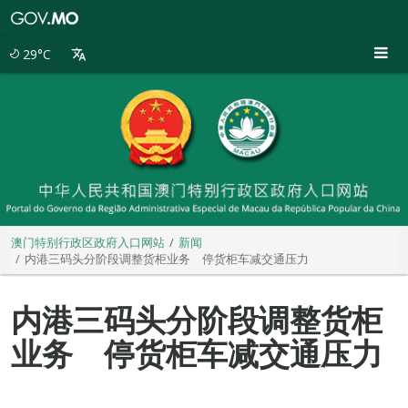
澳
门
特
29°C
别
行
政
区
政
府
入
口
网
站
澳门特别行政区政府入口网站
新闻
内港三码头分阶段调整货柜业务 停货柜车减交通压力
内港三码头分阶段调整货柜
业务 停货柜车减交通压力