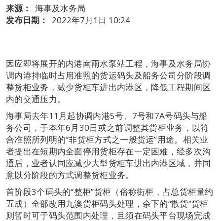
来源：
海事及水务局
发布日期：
2022年7月1日 10:24
因应即将展开的内港南雨水泵站工程，海事及水务局协
调内港持临时占用准照的货运码头及船务公司分阶段调
整货柜业务，减少货柜车进出内港区，降低工程期间区
内的交通压力。
海事局去年11月起协调内港5号、7号和7A号码头与船
务公司，于本年6月30日或之前调整其货柜业务，以符
合准照所列明的“非货柜方式之一般货运”用途。相关业
者提出在短期内全面停用货柜存在一定困难，经多次沟
通后，业者认同应减少大型货柜车进出内港区域，并同
意以分阶段的方式调整货柜业务。
首阶段3个码头的“整柜”货柜（俗称街柜，占总货柜量约
五成）全部改用九澳货柜码头处理，余下的“散货”货柜
则暂时可于码头范围内处理，且须在码头平台现场完成