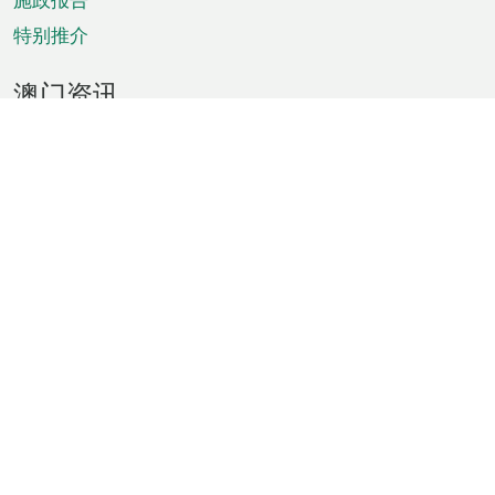
特别推介
澳门资讯
天气
交通
公众假期
文娱康体
城市资讯
澳门便览
统计数字
公布告示
新闻
短片