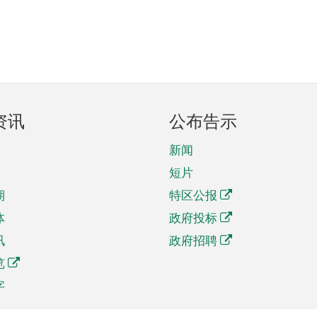
资讯
公布告示
新闻
短片
期
特区公报
体
政府投标
讯
政府招聘
览
字