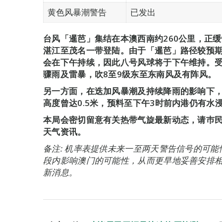
黄色风暴潮警告
已发出
台风「暹芭」集结在本澳西南约260公里，正
湛江至茂名一带登陆。由于「暹芭」路径较预
会在下午持续，因此八号风球将于下午维持。
骤雨及雷暴，吹8至9级东至东南风及有阵风。
另一方面，在迭加风暴潮及持续降雨的影响下
高度曾达0.5米，预料至下午3时前内港仍有水
本局会密切留意有关热带气旋最新动态，请巿
天气资讯。
备注: 机率表提供未来一至两天警告信号的可
段内影响澳门的可能性，从而更早地妥善安排
新消息。