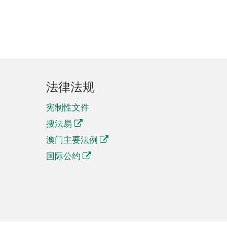
法律法规
宪制性文件
搜法易
澳门主要法例
国际公约