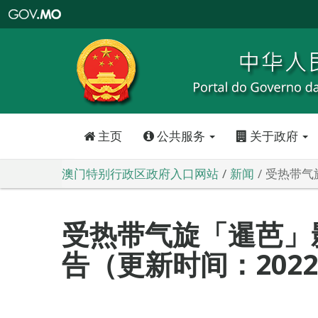
澳
门
特
别
行
政
区
政
府
入
口
网
站
主页
公共服务
关于政府
澳门特别行政区政府入口网站
新闻
受热带气旋
受热带气旋「暹芭」
告（更新时间：2022-0