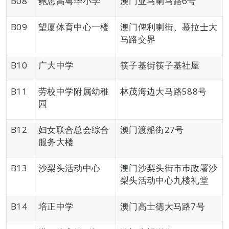
B08
鲍思高粤华小学
澳门亚马喇马路6号
B09
望厦体育中心一楼
澳门俾利喇街、慕拉士大
马路交界
B10
广大中学
筷子基街筷子基社屋
B11
劳校中学附属幼稚
林茂海边大马路588号
园
B12
妇女联合总会综合
澳门渡船街27号
服务大楼
B13
沙梨头活动中心
澳门沙梨头街市巿政署沙
梨头活动中心九楼礼堂
B14
培正中学
澳门高士德大马路7号