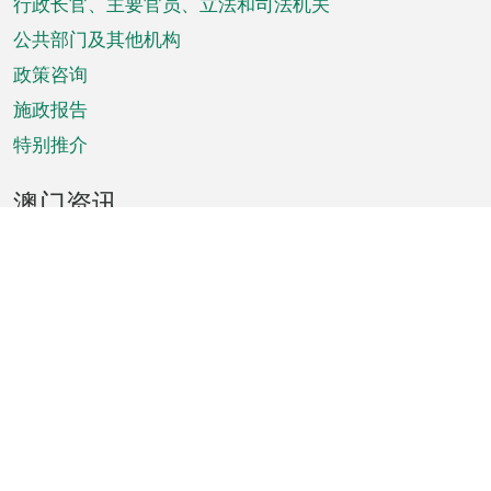
菜
行政长官、主要官员、立法和司法机关
单
公共部门及其他机构
政策咨询
施政报告
特别推介
澳门资讯
天气
交通
公众假期
文娱康体
城市资讯
澳门便览
统计数字