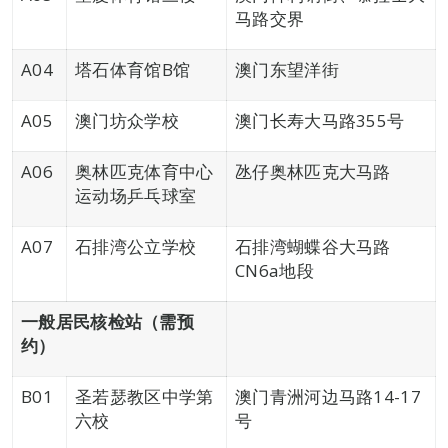
马路交界
A04
塔石体育馆B馆
澳门东望洋街
A05
澳门坊众学校
澳门长寿大马路355号
A06
奥林匹克体育中心
氹仔奥林匹克大马路
运动场乒乓球室
A07
石排湾公立学校
石排湾蝴蝶谷大马路
CN6a地段
一般居民核检站（需预
约）
B01
圣若瑟教区中学第
澳门青洲河边马路14-17
六校
号