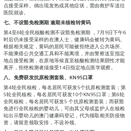
点接受采样。倘出现发热或其他症状，需由救护车送往
医院就诊。
七、不设豁免检测期 逾期未核检转黄码
第4至6轮全民核酸检测不设豁免检测期 ，7月9日下午6
时后仍未接受采样的在澳人士，健康码会被转为黄码。
根据相关规定，黄码的居民可能被拒绝进入公共场所、
不能乘搭公共交通工具和不能离境，并由警察送至指定
地点接受检测，在原地等候直至核酸检测结果阴性才能
离开，拒绝检测者须接受14日指定地点医学观察。
八、免费获发抗原检测套装、KN95口罩
第4轮全民核检，每名居民可获发5个抗原检测套装；第
5轮全民核检，每名居民可获发10个KN95口罩；第6轮
全民核检，每名居民可获发5 个抗原检测套装；而获豁
免进行全民核检的婴幼儿，可由其父母或监护人在核检
站出示婴幼儿的澳门健康码登记，代为领取相关防疫物
资，请留意领取安排，不设补领。