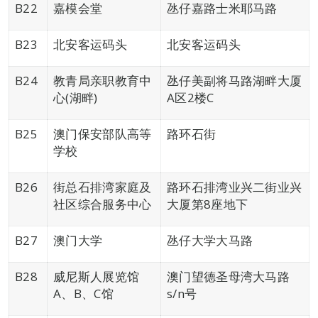
B22
嘉模会堂
氹仔嘉路士米耶马路
B23
北安客运码头
北安客运码头
B24
教青局亲职教育中
氹仔美副将马路湖畔大厦
心(湖畔)
A区2楼C
B25
澳门保安部队高等
路环石街
学校
B26
街总石排湾家庭及
路环石排湾业兴二街业兴
社区综合服务中心
大厦第8座地下
B27
澳门大学
氹仔大学大马路
B28
威尼斯人展览馆
澳门望德圣母湾大马路
A、B、C馆
s/n号