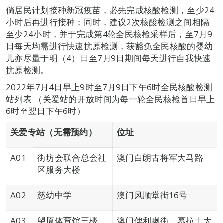
倘居民计划接种新冠疫苗，必先完成核酸检测，至少24
小时后再进行接种；同时，建议2次核酸检测之间相隔
至少24小时，并于完成第4轮全民核检采样后，至7月9
日每天均需进行快速抗原检测，获豁免全民核酸的婴幼
儿亦尽量于明（4）日至7月9日期间每天进行自我快速
抗原检测。
2022年7月4日早上9时至7月9日下午6时全民核酸检测
站列表 （关爱站的开放时间为每一轮全民核检首日早上
6时至翌日下午6时）
关爱专站（无需预约）
位址
A01
街坊会联合总会社
澳门白朗古将军大马路
区服务大楼
A02
慈幼中学
澳门风顺堂街16号
A03
望厦体育馆三楼
澳门俾利喇街、慕拉士大