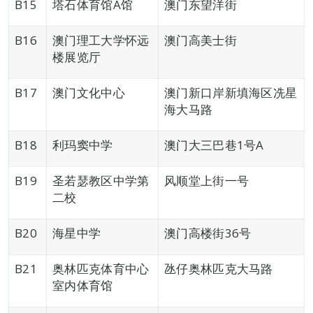
B15
塔石体育馆A馆
澳门东望洋街
B16
澳门理工大学怀远
澳门高美士街
楼展览厅
B17
澳门文化中心
澳门新口岸新填海区冼星
海大马路
B18
利玛窦中学
澳门大三巴巷1号A
B19
圣若瑟教区中学第
风顺堂上街一号
二校
B20
海星中学
澳门高楼街36号
B21
奥林匹克体育中心
氹仔奥林匹克大马路
室内体育馆