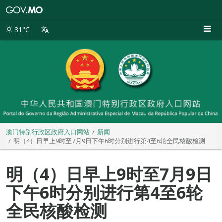
澳
门
特
31°C
别
行
政
区
政
府
入
口
网
站
澳门特别行政区政府入口网站
新闻
明（4）日早上9时至7月9日下午6时分别进行第4至6轮全民核酸检测
明（4）日早上9时至7月9日
下午6时分别进行第4至6轮
全民核酸检测