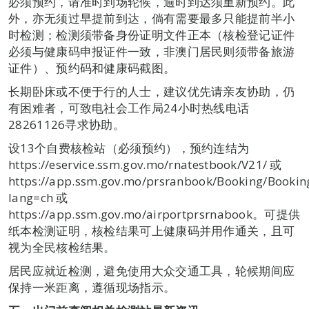
必须预约，请准时到场轮候，逾时到达须重新预约。此
外，亦无须过早提前到达，倘有需要最多只能提前半小
时检测；检测须带备身份证明文件正本（核检登记证件
必须与健康码申报证件一致，非澳门居民则须带备旅游
证件）、预约码和健康码截图。
长期卧床或不便于行的人士，建议优先请亲友协助，仍
有困难者，可致电社会工作局24小时热线电话
28261126寻求协助。
设13个自费核检站（必须预约），预约连结为
https://eservice.ssm.gov.mo/rnatestbook/V21/ 或
https://app.ssm.gov.mo/prsranbook/Booking/Bookin
lang=ch 或
https://app.ssm.gov.mo/airportprsrnabook。可提供
纸本检测证明，核检结果可上健康码并用作通关，且可
视为全民核检结果。
居民应就近检测，避免使用大众交通工具，轮候期间应
保持一米距离，遵循现场指示。