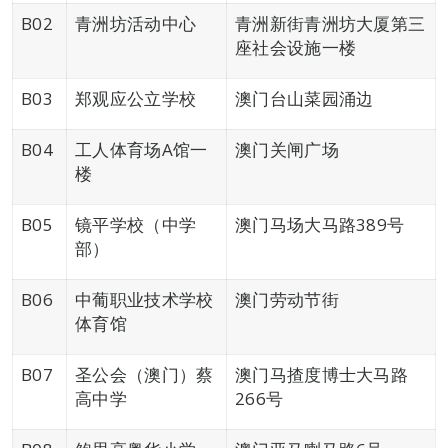
B02
青洲坊活动中心
青洲新街青洲坊大厦第三
座社会设施一楼
B03
郑观应公立学校
澳门台山菜园涌边
B04
工人体育场A馆一
澳门关闸广场
楼
B05
镜平学校（中学
澳门马场大马路389号
部）
B06
中葡职业技术学校
澳门劳动节街
体育馆
B07
圣公会（澳门）蔡
澳门马揸度博士大马路
高中学
266号