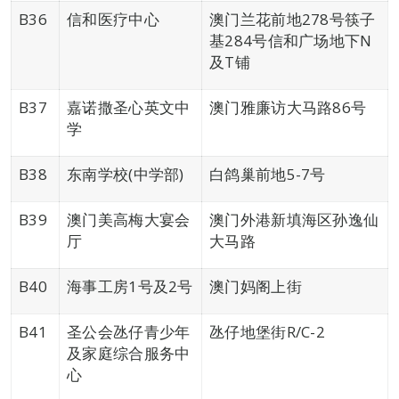
B36
信和医疗中心
澳门兰花前地278号筷子
基284号信和广场地下N
及T铺
B37
嘉诺撒圣心英文中
澳门雅廉访大马路86号
学
B38
东南学校(中学部)
白鸽巢前地5-7号
B39
澳门美高梅大宴会
澳门外港新填海区孙逸仙
厅
大马路
B40
海事工房1号及2号
澳门妈阁上街
B41
圣公会氹仔青少年
氹仔地堡街R/C-2
及家庭综合服务中
心